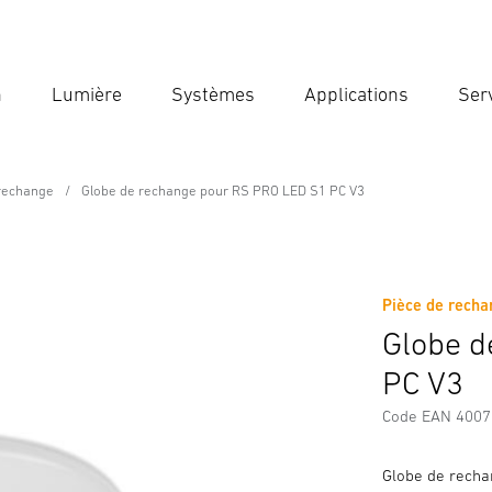
n
Lumière
Systèmes
Applications
Ser
Ent
Reche
 rechange
Globe de rechange pour RS PRO LED S1 PC V3
e pour RS PRO LED S1 PC V3
Pièce de rech
es de Sécurité et Avertissements
Informations sur le fabricant
Globe d
PC V3
Code EAN 400
Globe de recha