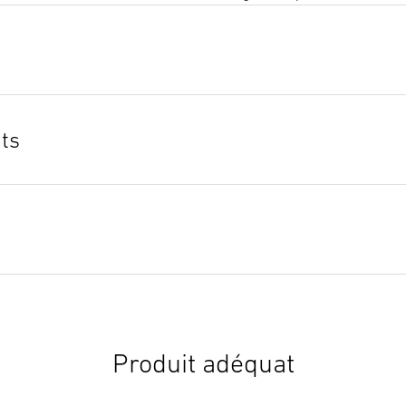
Texte de soumission DOCX
(
Lancer le téléchargement
ts
Produit adéquat