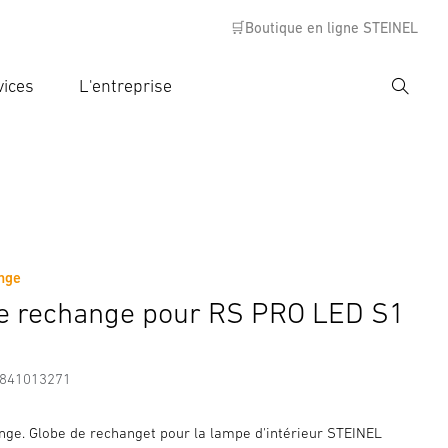
🛒Boutique en ligne STEINEL
vices
L'entreprise
Recher
rer critère de recherche
rche
ange
Accessoires
e rechange pour RS PRO LED S1
7841013271
nge. Globe de rechanget pour la lampe d'intérieur STEINEL