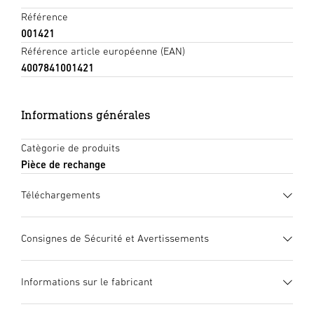
Référence
001421
Référence article européenne (EAN)
4007841001421
Informations générales
Catègorie de produits
Pièce de rechange
Téléchargements
Fiche technique
(PDF, 333 KB)
Consignes de Sécurité et Avertissements
Lancer le téléchargement
1. Notice d’information produit importante
Informations sur le fabricant
Veuillez la lire attentivement et la conserver en lieu sûr !
Mode d’emploi
(PDF, 1288 KB)
Elle est protégée par la loi sur les droits d’auteur. Une
Lancer le téléchargement
Fabricant