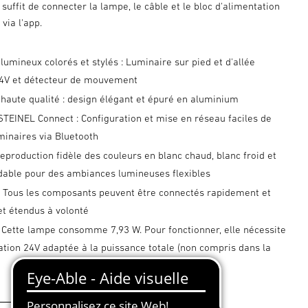
l suffit de connecter la lampe, le câble et le bloc d'alimentation
 via l'app.
lumineux colorés et stylés : Luminaire sur pied et d'allée
24V et détecteur de mouvement
haute qualité : design élégant et épuré en aluminium
STEINEL Connect : Configuration et mise en réseau faciles de
minaires via Bluetooth
reproduction fidèle des couleurs en blanc chaud, blanc froid et
adable pour des ambiances lumineuses flexibles
 : Tous les composants peuvent être connectés rapidement et
 et étendus à volonté
: Cette lampe consomme 7,93 W. Pour fonctionner, elle nécessite
tion 24V adaptée à la puissance totale (non compris dans la