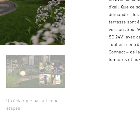
d’œil. Que ce s
demande – les 
terrasse sont é
version „Spot 
SC 24V“ avec ca
Tout est contrô
Connect – de l
lumières et aux
Un éclairage parfait en 4
étapes