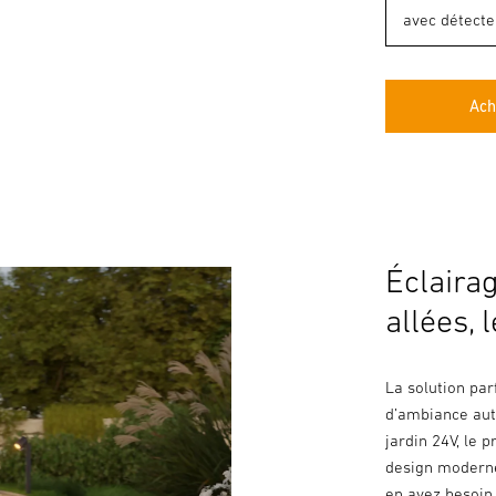
Ach
Éclaira
allées, 
La solution par
d’ambiance aut
jardin 24V, le 
design moderne
en avez besoin.