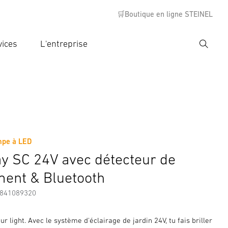
🛒Boutique en ligne STEINEL
vices
L'entreprise
Recher
rer critère de recherche
rche
th
mpe à LED
s
Informations sur le fabricant
Accessoires
y SC 24V avec détecteur de
ent & Bluetooth
7841089320
ur light. Avec le système d'éclairage de jardin 24V, tu fais briller