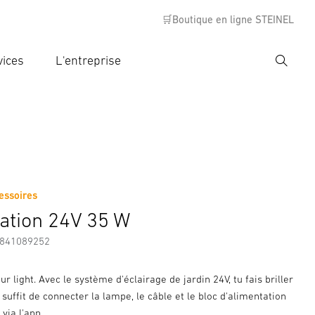
🛒Boutique en ligne STEINEL
vices
L'entreprise
Recher
rer critère de recherche
rche
essoires
s
Informations sur le fabricant
Accessoires
ation 24V 35 W
7841089252
ur light. Avec le système d'éclairage de jardin 24V, tu fais briller
l suffit de connecter la lampe, le câble et le bloc d'alimentation
 via l'app.