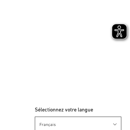
089252
4007841089252
24V-Jardin Accessoires
Sélectionnez votre langue