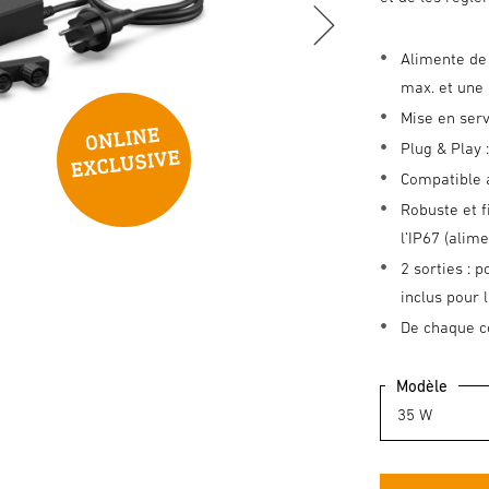
Alimente de
max. et une
Mise en serv
Plug & Play 
Compatible 
Robuste et f
l’IP67 (alim
2 sorties : 
inclus pour l
De chaque cô
Modèle