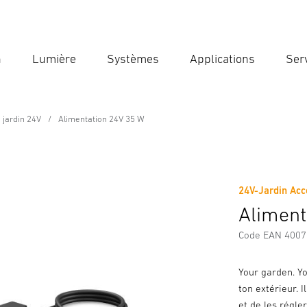
n
Lumière
Systèmes
Applications
Ser
Ent
Reche
 jardin 24V
Alimentation 24V 35 W
24V-Jardin Acc
Téléchargements
Consignes de Sécurité et Avertissement
Aliment
Code EAN 400
Your garden. Yo
ton extérieur. I
et de les régler