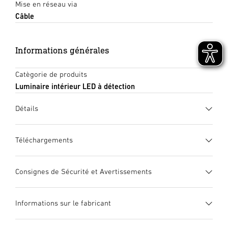
Mise en réseau via
Câble
Informations générales
Catègorie de produits
Luminaire intérieur LED à détection
Détails
Téléchargements
Fiche technique
(PDF, 1518 KB)
Consignes de Sécurité et Avertissements
Lancer le téléchargement
1. Notice d’information produit importante
Informations sur le fabricant
Veuillez la lire attentivement et la conserver en lieu sûr ! –
Mode d’emploi
(PDF, 14 MB)
Elle est protégée par la loi sur les droits d’auteur. Une
Lancer le téléchargement
Système LED STEINEL
Fabricant
Allumage en douceur