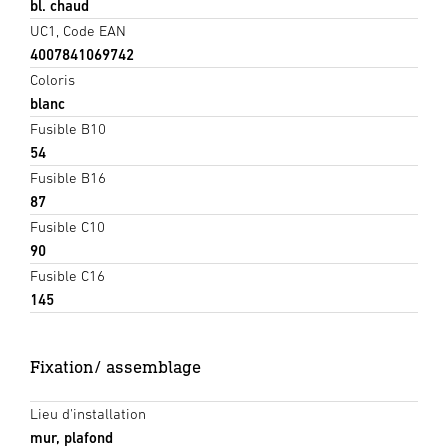
bl. chaud
UC1, Code EAN
4007841069742
Coloris
blanc
Fusible B10
54
Fusible B16
87
Fusible C10
90
Fusible C16
145
Fixation/ assemblage
Lieu d'installation
mur, plafond