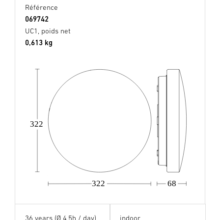
Référence
069742
UC1, poids net
0,613 kg
322
322
68
36 years (Ø 4,5h / day)
indoor