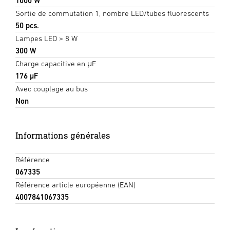
1000 W
Sortie de commutation 1, nombre LED/tubes fluorescents
50 pcs.
Lampes LED > 8 W
300 W
Charge capacitive en μF
176 µF
Avec couplage au bus
Non
Informations générales
Référence
067335
Référence article européenne (EAN)
4007841067335