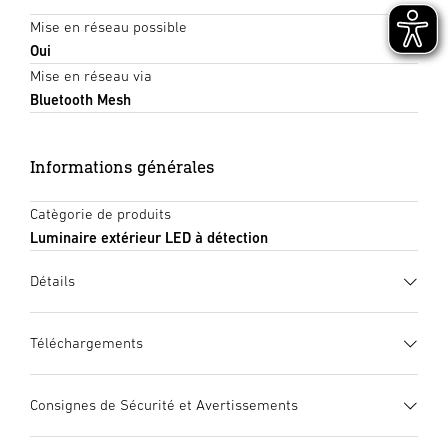
Mise en réseau possible
Oui
Mise en réseau via
Bluetooth Mesh
Informations générales
Catègorie de produits
Luminaire extérieur LED à détection
Détails
Téléchargements
Fiche technique
(PDF, 1615 KB)
Consignes de Sécurité et Avertissements
Lancer le téléchargement
1. Notice d’information produit importante