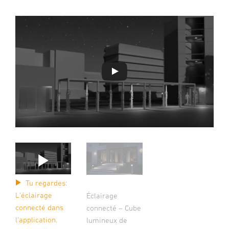
Tu regardes:
L'éclairage
Éclairage
connecté dans
connecté – Cube
l'application.
lumineux de