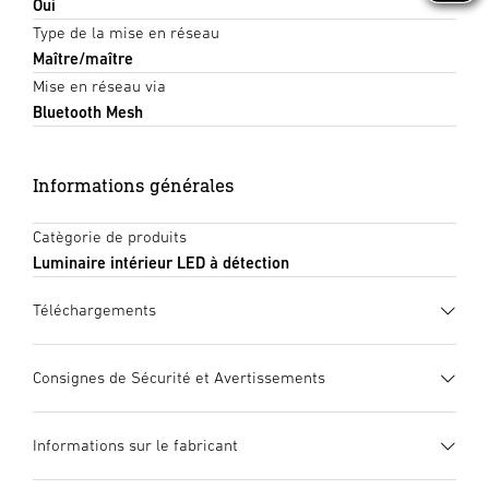
Oui
Type de la mise en réseau
Maître/maître
Mise en réseau via
Bluetooth Mesh
Informations générales
Catègorie de produits
Luminaire intérieur LED à détection
Téléchargements
Fiche technique
(PDF, 993 KB)
Consignes de Sécurité et Avertissements
Lancer le téléchargement
1. Notice d’information produit importante
Informations sur le fabricant
Veuillez la lire attentivement et la conserver en lieu sûr ! –
Mode d’emploi
(PDF, 64 MB)
Elle est protégée par la loi sur les droits d’auteur. Une
Lancer le téléchargement