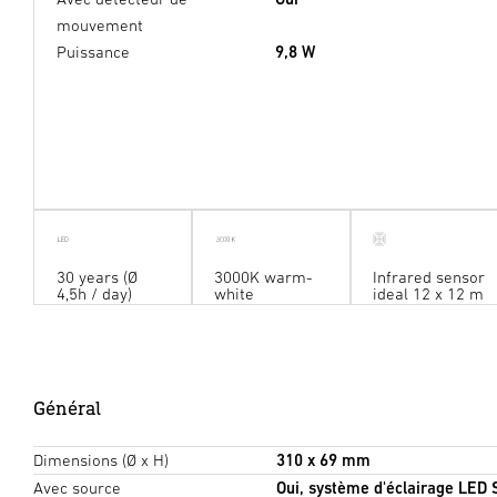
mouvement
Puissance
9,8 W
30 years (Ø
3000K warm-
Infrared sensor
4,5h / day)
white
ideal 12 x 12 m
Général
Dimensions (Ø x H)
310 x 69 mm
Avec source
Oui, système d'éclairage LED