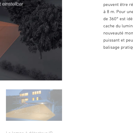
peuvent être r
à 8 m. Pour une
de 360° est idé
cache du lumina
nouveauté mond
puissant et peu
balisage pratiq
La lampe à détecteur IR