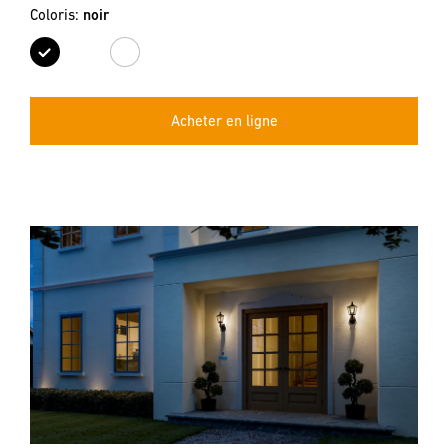
Coloris:
noir
noir
blanc
Acheter en ligne