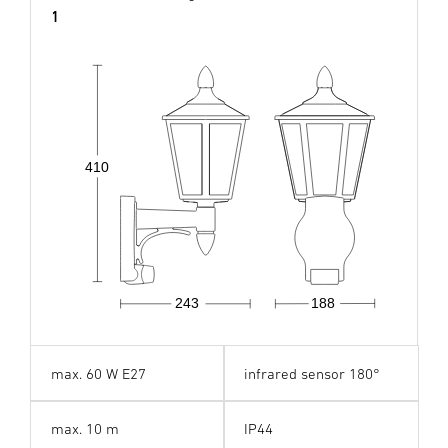
1
410
243
188
max. 60 W E27
infrared sensor 180°
max. 10 m
IP44