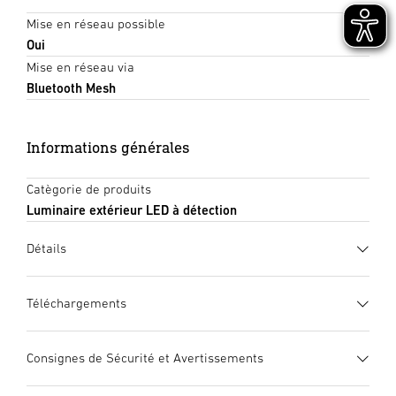
Mise en réseau possible
Oui
Mise en réseau via
Bluetooth Mesh
Informations générales
Catègorie de produits
Luminaire extérieur LED à détection
Détails
Téléchargements
Fiche technique
(PDF, 1615 KB)
Consignes de Sécurité et Avertissements
Lancer le téléchargement
1. Notice d’information produit importante