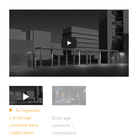
Tu regardes:
L'éclairage
Éclairage
connecté dans
connecté –
l'application.
Lampadaire