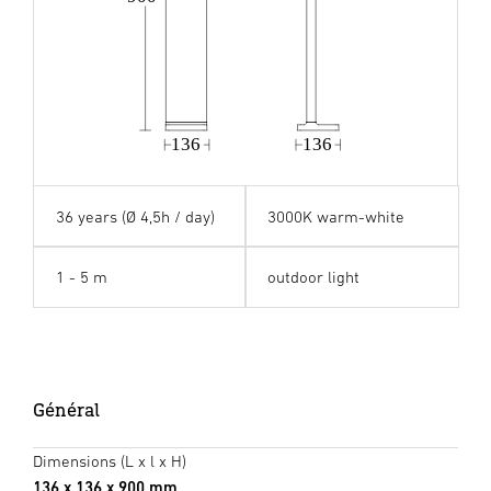
136
136
36 years (Ø 4,5h / day)
3000K warm-white
1 - 5 m
outdoor light
Général
Dimensions (L x l x H)
136 x 136 x 900 mm