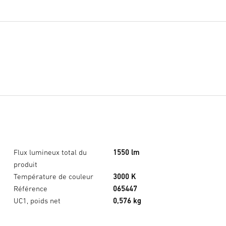
Flux lumineux total du
1550 lm
produit
Température de couleur
3000 K
XLED home 2 SC noir
×
Référence
065447
UC1, poids net
0,576 kg