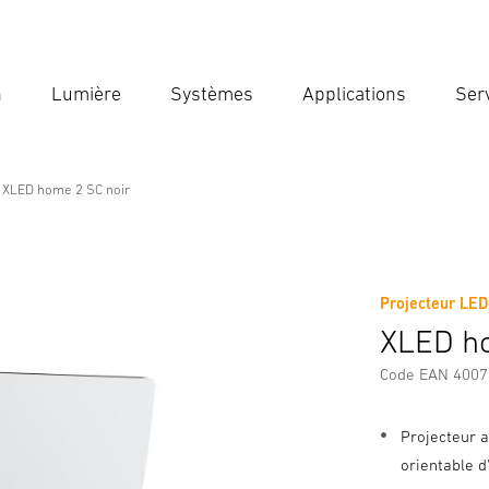
n
Lumière
Systèmes
Applications
Ser
Ent
Reche
XLED home 2 SC noir
Projecteur LED
Téléchargements
Consignes de Sécurité et Avertissement
XLED ho
Code EAN 400
Projecteur 
orientable d