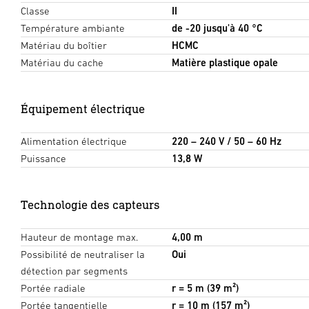
Classe
II
Température ambiante
de -20 jusqu'à 40 °C
Matériau du boîtier
HCMC
Matériau du cache
Matière plastique opale
Équipement électrique
Alimentation électrique
220 – 240 V / 50 – 60 Hz
Puissance
13,8 W
Technologie des capteurs
Hauteur de montage max.
4,00 m
Possibilité de neutraliser la
Oui
détection par segments
Portée radiale
r = 5 m (39 m²)
Portée tangentielle
r = 10 m (157 m²)