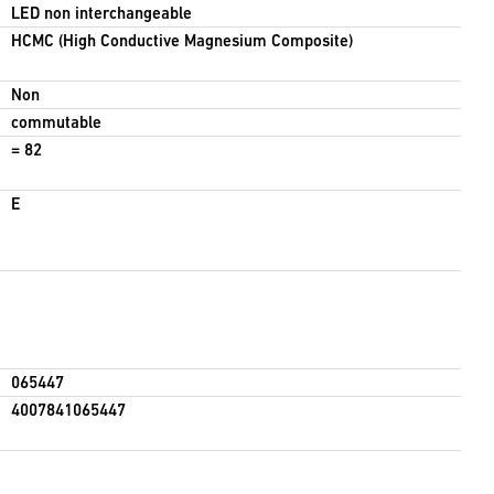
LED non interchangeable
HCMC (High Conductive Magnesium Composite)
Non
commutable
= 82
E
065447
4007841065447