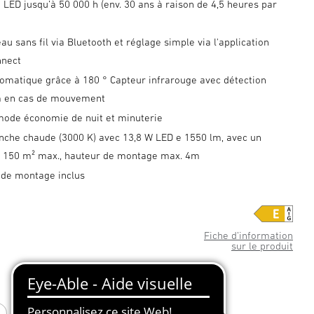
 LED jusqu’à 50 000 h (env. 30 ans à raison de 4,5 heures par
au sans fil via Bluetooth et réglage simple via l'application
nnect
omatique grâce à 180 ° Capteur infrarouge avec détection
m en cas de mouvement
 mode économie de nuit et minuterie
nche chaude (3000 K) avec 13,8 W LED e 1550 lm, avec un
e 150 m² max., hauteur de montage max. 4m
 de montage inclus
Fiche d’information
sur le produit