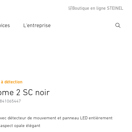
🛒Boutique en ligne STEINEL
vices
L'entreprise
Recher
rer critère de recherche
rche
 à détection
s
Informations sur le fabricant
Accessoires
me 2 SC noir
7841065447
avec détecteur de mouvement et panneau LED entièrement
'aspect opale élégant