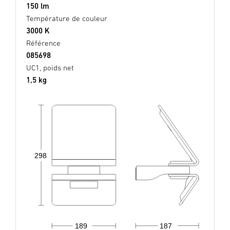
150 lm
Température de couleur
3000 K
Référence
085698
UC1, poids net
1,5 kg
298
189
187