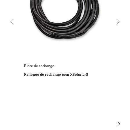
abondamment les yeux avec de l’eau propre (par ex. avec
Lancer le téléchargement
de l’eau du robinet) ; consulter un médecin. Ne pas toucher
le liquide électrolytique qui s’est écoulé. Retirer
immédiatement le produit des flammes nues ou des points
très chauds. Enlever immédiatement les vêtements
contaminés. Risques dus au rayon lumineux LED ! Le fait
de regarder directement la LED allumée risque
d’endommager la rétine. Ne pas regarder directement le
luminaire LED allumé de près ou pendant un moment
Boussole pour l'orientation
Rallonge de 6 m incluse
prolongé (> 5 minutes). Risque d’infiltration d’eau ! La prise
optimale du panneau
Pièce de rechange
de charge micro USB, une fois ouverte, n’est pas protégée
Rallonge de rechange pour XSolar L-S
contre une infiltration d’eau. Une infiltration d’eau peut
entraîner des dommages matériels. Recharger la batterie
uniquement dans des locaux secs. Risque en cas de non-
utilisation ! Lorsque le luminaire n’est pas utilisé pendant
une longue durée (par ex. stockage), il est possible que la
batterie soit détruite par la décharge totale. Veillez à ce
que la batterie ne soit jamais complètement déchargée. Il
est interdit d’installer le luminaire dans des zones à risque