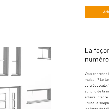
Ach
La faço
numéro
Vous cherchez l
maison ? Le lu
au crépuscule. 
au long de la 
solaire intégré
utilise la simp
les jours de fai