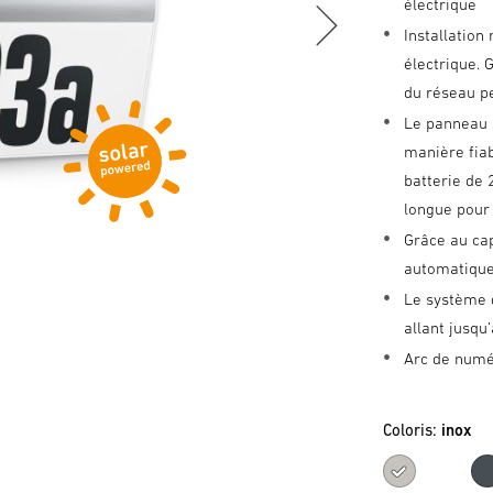
électrique
Installation
électrique. 
du réseau pe
Le panneau s
manière fia
batterie de 
longue pour 
Grâce au cap
automatiquem
Le système 
allant jusqu
Arc de numé
Coloris:
inox
inox