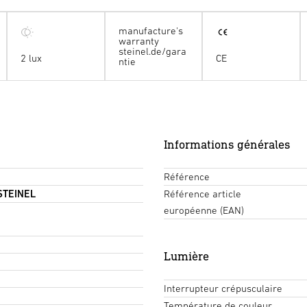
manufacture's
warranty
steinel.de/gara
2 lux
CE
ntie
Informations générales
Référence
 STEINEL
Référence article
européenne (EAN)
Lumière
Interrupteur crépusculaire
Température de couleur