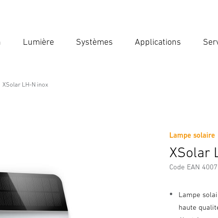
n
Lumière
Systèmes
Applications
Ser
Ent
Reche
XSolar LH-N inox
Lampe solaire
Téléchargements
Consignes de Sécurité et Avertissement
XSolar 
Code EAN 400
Lampe solai
haute quali