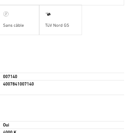
Sans câble
TüV Nord GS
007140
4007841007140
Oui
4000 K