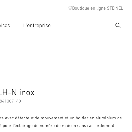
🛒Boutique en ligne STEINEL
vices
L'entreprise
Recher
rer critère de recherche
rche
s
Informations sur le fabricant
LH-N inox
7841007140
re avec détecteur de mouvement et un boîtier en aluminium de
té pour l'éclairage du numéro de maison sans raccordement