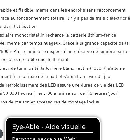
 rapide et flexible, même dans les endroits sans raccordement
Grâce au fonctionnement solaire, il n’y a pas de frais d’électricité
ndant l’utilisation
olaire monocristallin recharge la batterie lithium-fer de
ble, même par temps nuageux. Grâce à la grande capacité de la
2500 mAh, le luminaire dispose d'une réserve de lumière extra-
les jours de faible ensoleillement
teur de luminosité, la lumière blanc neutre (4000 K) s'allume
ent à la tombée de la nuit et s'éteint au lever du jour
de refroidissement des LED assure une durée de vie des LED
’à 50 000 heures (= env. 30 ans à raison de 4,5 heures/jour)
ros de maison et accessoires de montage inclus
anthracite