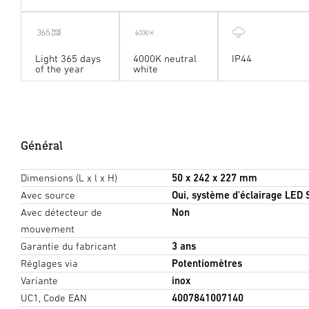
Light 365 days
4000K neutral
IP44
of the year
white
Général
Dimensions (L x l x H)
50 x 242 x 227 mm
Avec source
Oui, système d'éclairage LED
Avec détecteur de
Non
mouvement
Garantie du fabricant
3 ans
Réglages via
Potentiomètres
Variante
inox
UC1, Code EAN
4007841007140