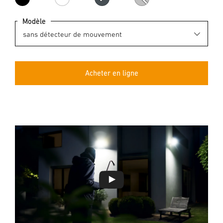
noir
blanc
anthracite
argenté
Modèle
Acheter en ligne