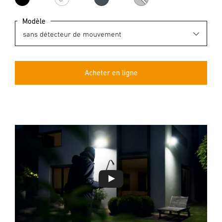
noir
blanc
anthracite
argenté
Modèle
Acheter en ligne