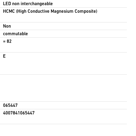
LED non interchangeable
HCMC (High Conductive Magnesium Composite)
Non
commutable
= 82
E
065447
4007841065447