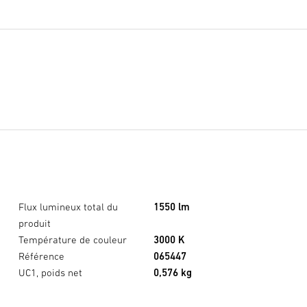
Flux lumineux total du
1550 lm
produit
Température de couleur
3000 K
XLED home 2 SC noir
×
Référence
065447
UC1, poids net
0,576 kg