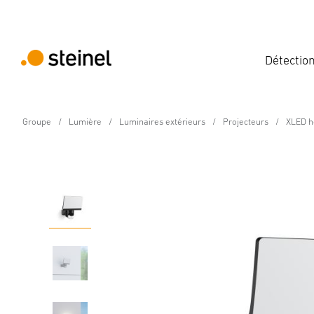
Détectio
Groupe
Lumière
Luminaires extérieurs
Projecteurs
XLED h
Projecteur LED à détection
XLED home 2 SC noir
Caractéristiques
Caractéristiques techniques
Détails