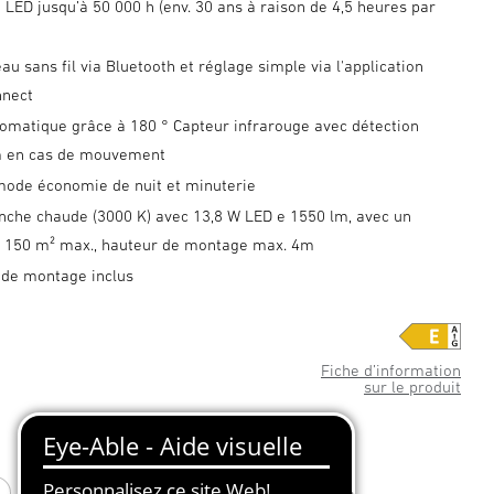
 LED jusqu’à 50 000 h (env. 30 ans à raison de 4,5 heures par
au sans fil via Bluetooth et réglage simple via l'application
nnect
omatique grâce à 180 ° Capteur infrarouge avec détection
m en cas de mouvement
 mode économie de nuit et minuterie
nche chaude (3000 K) avec 13,8 W LED e 1550 lm, avec un
e 150 m² max., hauteur de montage max. 4m
 de montage inclus
Fiche d’information
sur le produit