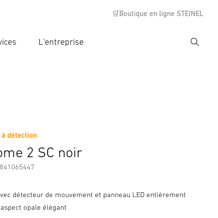
🛒Boutique en ligne STEINEL
vices
L'entreprise
Recher
rer critère de recherche
rche
 à détection
s
Informations sur le fabricant
Accessoires
me 2 SC noir
7841065447
avec détecteur de mouvement et panneau LED entièrement
'aspect opale élégant