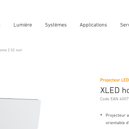
n
Lumière
Systèmes
Applications
Ser
Ent
Reche
ome 2 SC noir
Projecteur LED
Téléchargements
Consignes de Sécurité et Avertissement
XLED ho
Code EAN 400
Projecteur 
orientable d