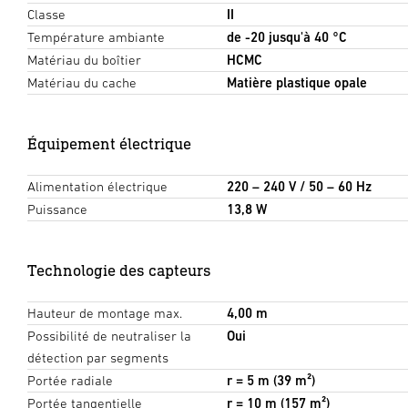
Classe
II
Température ambiante
de -20 jusqu'à 40 °C
Matériau du boîtier
HCMC
Matériau du cache
Matière plastique opale
Équipement électrique
Alimentation électrique
220 – 240 V / 50 – 60 Hz
Puissance
13,8 W
Technologie des capteurs
Hauteur de montage max.
4,00 m
Possibilité de neutraliser la
Oui
détection par segments
Portée radiale
r = 5 m (39 m²)
Portée tangentielle
r = 10 m (157 m²)