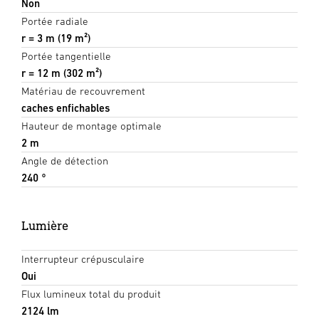
Non
Portée radiale
r = 3 m (19 m²)
Portée tangentielle
r = 12 m (302 m²)
Matériau de recouvrement
caches enfichables
Hauteur de montage optimale
2 m
Angle de détection
240 °
Lumière
Interrupteur crépusculaire
Oui
Flux lumineux total du produit
2124 lm