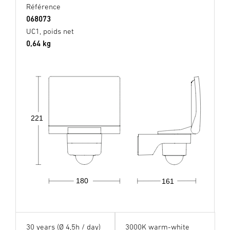
Référence
068073
UC1, poids net
0,64 kg
221
180
161
30 years (Ø 4,5h / day)
3000K warm-white