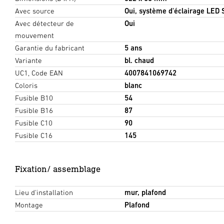
Avec source
Oui, système d'éclairage LED
Avec détecteur de
Oui
mouvement
Garantie du fabricant
5 ans
Variante
bl. chaud
UC1, Code EAN
4007841069742
Coloris
blanc
Fusible B10
54
Fusible B16
87
Fusible C10
90
Fusible C16
145
Fixation/ assemblage
Lieu d'installation
mur, plafond
Montage
Plafond