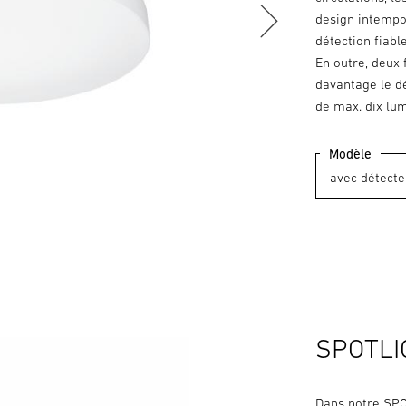
design intempor
détection fiabl
En outre, deux 
davantage le dé
de max. dix lum
Modèle
SPOTLI
Dans notre SPO