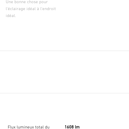
Une bonne chose pour
l'éclairage idéal à l'endroit
idéal.
Flux lumineux total du
1608 lm