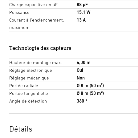
Charge capacitive en μF
88 µF
Puissance
15,1 W
Courant à l'enclenchement,
13 A
maximum
Technologie des capteurs
Hauteur de montage max.
4,00 m
Réglage électronique
Oui
Réglage mécanique
Non
Portée radiale
Ø 8 m (50 m²)
Portée tangentielle
Ø 8 m (50 m²)
Angle de détection
360 °
Détails