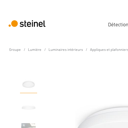
Détectio
Groupe
Lumière
Luminaires intérieurs
Appliques et plafonnier
Luminaire intérieur LED à détection - Profe
RS PRO P2 flat S bl. c
Caractéristiques
Caractéristiques techniques
Détails