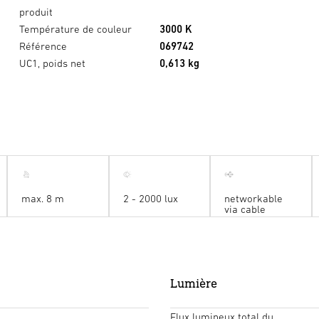
produit
Température de couleur
3000 K
Référence
069742
UC1, poids net
0,613 kg
max. 8 m
2 - 2000 lux
networkable
via cable
Lumière
Flux lumineux total du