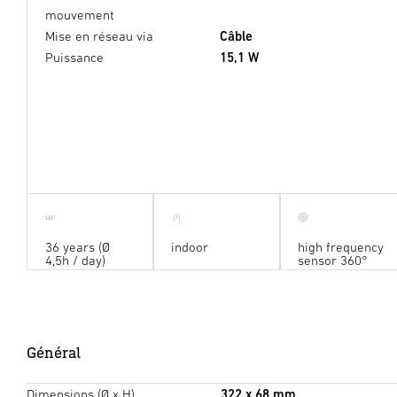
mouvement
Mise en réseau via
Câble
Puissance
15,1 W
36 years (Ø
indoor
high frequency
4,5h / day)
sensor 360°
Général
Dimensions (Ø x H)
322 x 68 mm