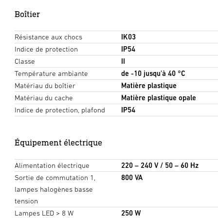
Boîtier
Résistance aux chocs
IK03
Indice de protection
IP54
Classe
II
Température ambiante
de -10 jusqu'à 40 °C
Matériau du boîtier
Matière plastique
Matériau du cache
Matière plastique opale
Indice de protection, plafond
IP54
Équipement électrique
Alimentation électrique
220 – 240 V / 50 – 60 Hz
Sortie de commutation 1,
800 VA
lampes halogènes basse
tension
Lampes LED > 8 W
250 W