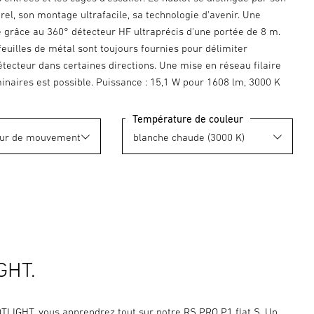
el, son montage ultrafacile, sa technologie d'avenir. Une
e grâce au 360° détecteur HF ultraprécis d'une portée de 8 m.
feuilles de métal sont toujours fournies pour délimiter
tecteur dans certaines directions. Une mise en réseau filaire
inaires est possible. Puissance : 15,1 W pour 1608 lm, 3000 K
Température de couleur
GHT.
TLIGHT, vous apprendrez tout sur notre RS PRO P1 flat S. Un