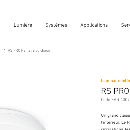
n
Lumière
Systèmes
Applications
Ser
Ent
Reche
s
RS PRO P2 flat S bl. chaud
ssional Line
haud
Luminaire intér
Téléchargements
Consignes de Sécurité et Avertissement
RS PRO 
Code EAN 400
Un grand classi
l'intérieur. Le
circulations, l