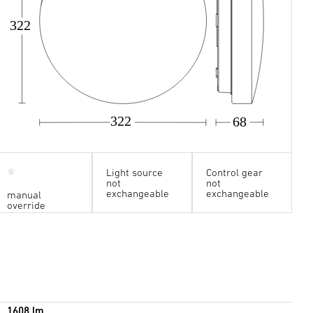
322
322
68
Light source
Control gear
not
not
exchangeable
exchangeable
manual
override
1608 lm