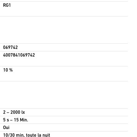
RG1
069742
4007841069742
10 %
2 – 2000 lx
5 s – 15 Min.
Oui
10/30 min, toute la nuit