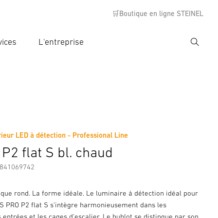
🛒Boutique en ligne STEINEL
vices
L'entreprise
Recher
rer critère de recherche
rche
ieur LED à détection - Professional Line
s
Informations sur le fabricant
P2 flat S bl. chaud
7841069742
que rond. La forme idéale. Le luminaire à détection idéal pour
 RS PRO P2 flat S s'intègre harmonieusement dans les
es entrées et les cages d'escalier. Le hublot se distingue par son