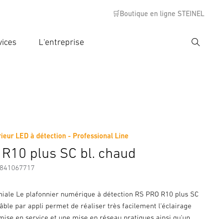
🛒Boutique en ligne STEINEL
vices
L'entreprise
Recher
rer critère de recherche
rche
ieur LED à détection - Professional Line
s
Informations sur le fabricant
Accessoires
R10 plus SC bl. chaud
7841067717
iale Le plafonnier numérique à détection RS PRO R10 plus SC
âble par appli permet de réaliser très facilement l'éclairage
mise en service et une mise en réseau pratiques ainsi qu'un