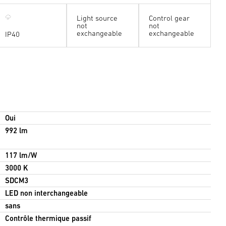
Light source
Control gear
not
not
exchangeable
exchangeable
IP40
Oui
992 lm
117 lm/W
3000 K
SDCM3
LED non interchangeable
sans
Contrôle thermique passif