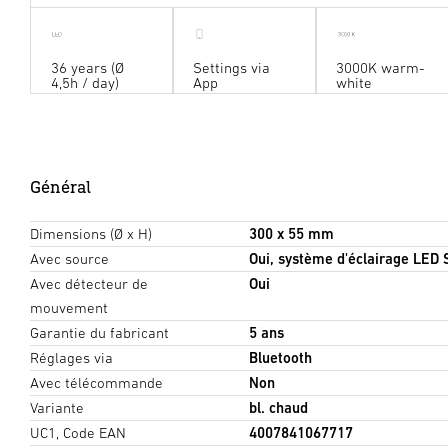
36 years (Ø
Settings via
3000K warm-
4,5h / day)
App
white
Général
Dimensions (Ø x H)
300 x 55 mm
Avec source
Oui, système d'éclairage LED
Avec détecteur de
Oui
mouvement
Garantie du fabricant
5 ans
Réglages via
Bluetooth
Avec télécommande
Non
Variante
bl. chaud
UC1, Code EAN
4007841067717