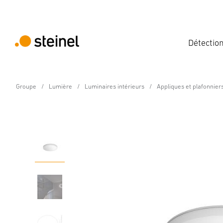
Détectio
Groupe
Lumière
Luminaires intérieurs
Appliques et plafonnier
Luminaire intérieur LED à détection - Profe
RS PRO R10 plus SC bl
Caractéristiques
Caractéristiques techniques
Détails