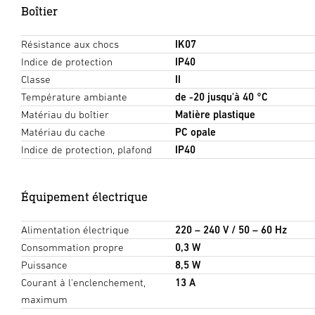
Boîtier
Résistance aux chocs
IK07
Indice de protection
IP40
Classe
II
Température ambiante
de -20 jusqu'à 40 °C
Matériau du boîtier
Matière plastique
Matériau du cache
PC opale
Indice de protection, plafond
IP40
Équipement électrique
Alimentation électrique
220 – 240 V / 50 – 60 Hz
Consommation propre
0,3 W
Puissance
8,5 W
Courant à l'enclenchement,
13 A
maximum