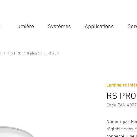
n
Lumière
Systèmes
Applications
Ser
Ent
Reche
s
RS PRO R10 plus SC bl. chaud
ssional Line
. chaud
Luminaire intér
Téléchargements
Consignes de Sécurité et Avertissement
RS PRO 
Code EAN 400
Numérique. Gén
réglable sans c
connecté. Une 