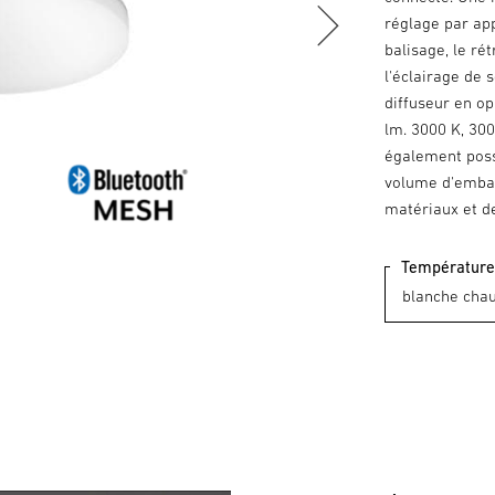
réglage par app
balisage, le rét
l'éclairage de 
diffuseur en op
lm. 3000 K, 30
également poss
volume d'embal
matériaux et d
Température