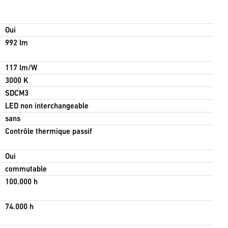
Oui
992 lm
117 lm/W
3000 K
SDCM3
LED non interchangeable
sans
Contrôle thermique passif
Oui
commutable
100.000 h
74.000 h