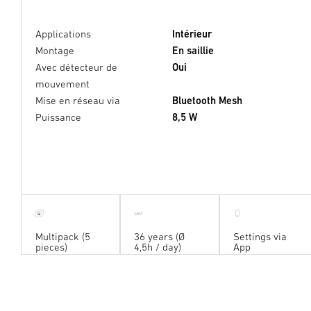
Applications
Intérieur
Montage
En saillie
Avec détecteur de
Oui
mouvement
Mise en réseau via
Bluetooth Mesh
Puissance
8,5 W
5
x
Multipack (5
36 years (Ø
Settings via
pieces)
4,5h / day)
App