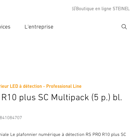
🛒Boutique en ligne STEINEL
vices
L'entreprise
Recher
rer critère de recherche
rche
ieur LED à détection - Professional Line
s
Informations sur le fabricant
Accessoires
R10 plus SC Multipack (5 p.) bl.
7841084707
iale Le plafonnier numérique à détection RS PRO R10 plus SC