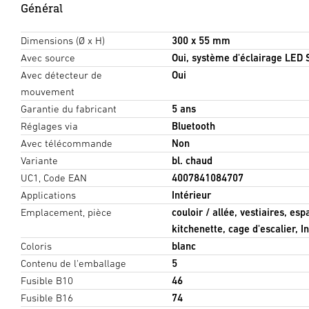
Général
Dimensions (Ø x H)
300 x 55 mm
Avec source
Oui, système d'éclairage LED
Avec détecteur de
Oui
mouvement
Garantie du fabricant
5 ans
Réglages via
Bluetooth
Avec télécommande
Non
Variante
bl. chaud
UC1, Code EAN
4007841084707
Applications
Intérieur
Emplacement, pièce
couloir / allée, vestiaires, es
kitchenette, cage d'escalier, I
Coloris
blanc
Contenu de l'emballage
5
Fusible B10
46
Fusible B16
74