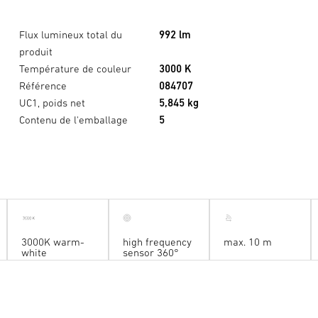
Flux lumineux total du
992 lm
produit
Température de couleur
3000 K
Référence
084707
UC1, poids net
5,845 kg
Contenu de l'emballage
5
3000K warm-
high frequency
max. 10 m
white
sensor 360°