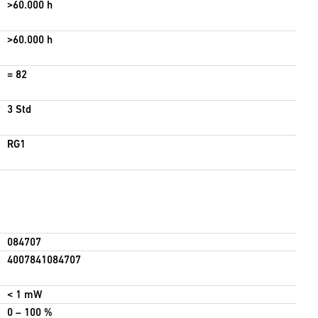
>60.000 h
>60.000 h
= 82
3 Std
RG1
084707
4007841084707
< 1 mW
0 – 100 %