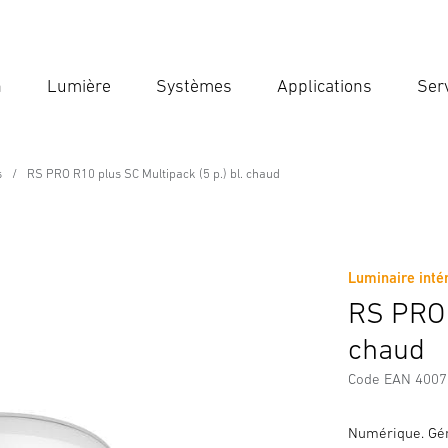
n
Lumière
Systèmes
Applications
Ser
Ent
Reche
s
RS PRO R10 plus SC Multipack (5 p.) bl. chaud
ssional Line
tipack (5 p.) bl. chaud
Luminaire intér
Téléchargements
Consignes de Sécurité et Avertissement
RS PRO 
chaud
Code EAN 400
Numérique. Gén