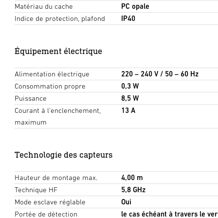
Matériau du cache
PC opale
Indice de protection, plafond
IP40
Équipement électrique
Alimentation électrique
220 – 240 V / 50 – 60 Hz
Consommation propre
0,3 W
Puissance
8,5 W
Courant à l'enclenchement,
13 A
maximum
Technologie des capteurs
Hauteur de montage max.
4,00 m
Technique HF
5,8 GHz
Mode esclave réglable
Oui
Portée de détection
le cas échéant à travers le verr