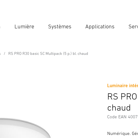
n
Lumière
Systèmes
Applications
Ser
Ent
Reche
s
RS PRO R30 basic SC Multipack (5 p.) bl. chaud
ssional Line
ltipack (5 p.) bl. chaud
Luminaire intér
Téléchargements
Consignes de Sécurité et Avertissement
RS PRO 
chaud
Code EAN 400
Numérique. Gén