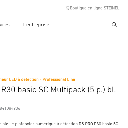
🛒Boutique en ligne STEINEL
vices
L'entreprise
Recher
rer critère de recherche
rche
ieur LED à détection - Professional Line
s
Informations sur le fabricant
Accessoires
R30 basic SC Multipack (5 p.) bl.
7841084936
iale Le plafonnier numérique à détection RS PRO R30 basic SC