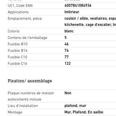
UC1, Code EAN
4007841084936
Applications
Intérieur
Emplacement, pièce
couloir / allée, vestiaires, es
kitchenette, cage d'escalier, I
Coloris
blanc
Contenu de l'emballage
5
Fusible B10
46
Fusible B16
74
Fusible C10
77
Fusible C16
122
Fixation/ assemblage
Plaque numéros de maison
Non
autocollants incluse
Lieu d'installation
plafond, mur
Montage
Mur, Plafond, En saillie