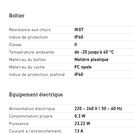
Boîtier
Résistance aux chocs
IK07
Indice de protection
IP40
Classe
II
Température ambiante
de -20 jusqu'à 40 °C
Matériau du boîtier
Matière plastique
Matériau du cache
PC opale
Indice de protection, plafond
IP40
Équipement électrique
Alimentation électrique
220 – 240 V / 50 – 60 Hz
Consommation propre
0,3 W
Puissance
23,22 W
Courant à l'enclenchement,
13 A