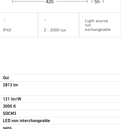
420
55
Light source
not
exchangeable
IP40
2 - 2000 lux
Oui
2813 lm
121 lm/W
3000 K
SDCM3
LED non interchangeable
sans