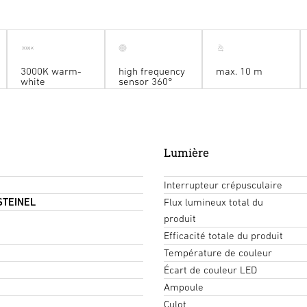
3000K warm-
high frequency
max. 10 m
white
sensor 360°
Lumière
Interrupteur crépusculaire
 STEINEL
Flux lumineux total du
produit
Efficacité totale du produit
Température de couleur
Écart de couleur LED
Ampoule
Culot