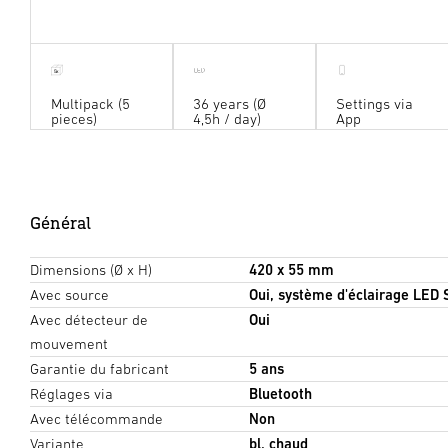
5
x
Multipack (5
36 years (Ø
Settings via
pieces)
4,5h / day)
App
Général
Dimensions (Ø x H)
420 x 55 mm
Avec source
Oui, système d'éclairage LED
Avec détecteur de
Oui
mouvement
Garantie du fabricant
5 ans
Réglages via
Bluetooth
Avec télécommande
Non
Variante
bl. chaud