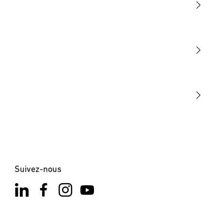
Lumière
Détection
STEINEL Tools
Notre mission
STEINEL Solutions
Contact
Suivez-nous