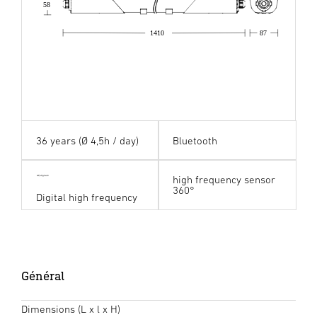
58
1410
87
36 years (Ø 4,5h / day)
Bluetooth
high frequency sensor
HF digital24
360°
Digital high frequency
Général
Dimensions (L x l x H)