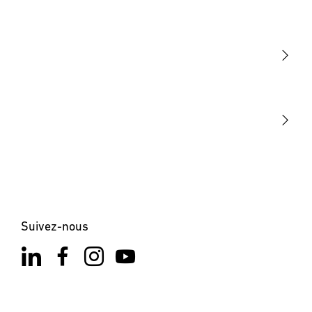
Lumière
Détection
STEINEL Tools
Notre mission
STEINEL Solutions
Contact
Suivez-nous