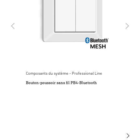
Matériau résistant aux
Balisage de 0 à 100 % par
Lancer le téléchargement
chocs IK 07
réglage
Declaration ue de conformite
(PDF, 2390 KB)
Lancer le téléchargement
Matériel d'information
(PDF, 4 MB)
Lancer le téléchargement
Composants du système - Professional Line
Étiquette énergétique
(PDF, 68 KB)
Éclairage principal
Support mobile pour un
Bouton-poussoir sans fil PB4-Bluetooth
Lancer le téléchargement
réglable (0 – 100 %)
montage facile
Notes sur l'application
Lancer le téléchargement