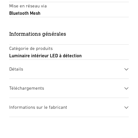
Mise en réseau via
Bluetooth Mesh
Informations générales
Catègorie de produits
Luminaire intérieur LED à détection
Détails
Téléchargements
Fiche technique
(PDF, 1044 KB)
Informations sur le fabricant
Lancer le téléchargement
Fabricant
STEINEL GmbH
Mode d’emploi
(PDF, 7 MB)
Dieselstraße 80-84
Lancer le téléchargement