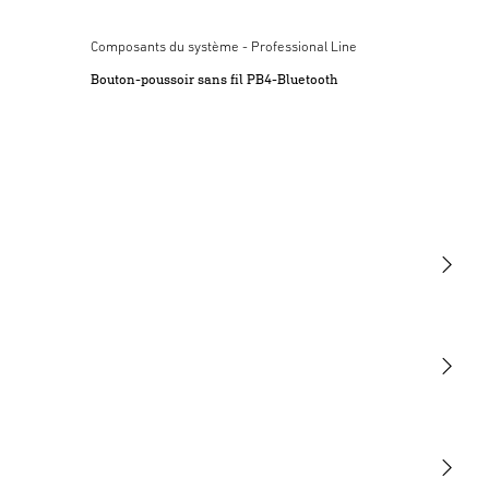
Composants du système - Professional Line
Étiquette énergétique
(PDF, 69 KB)
Éclairage principal
Support mobile pour un
Bouton-poussoir sans fil PB4-Bluetooth
Lancer le téléchargement
réglable (0 – 100 %)
montage facile
Notes sur l'application
Lancer le téléchargement
Lumière
Détection
STEINEL Tools
Notre mission
STEINEL Solutions
Contact