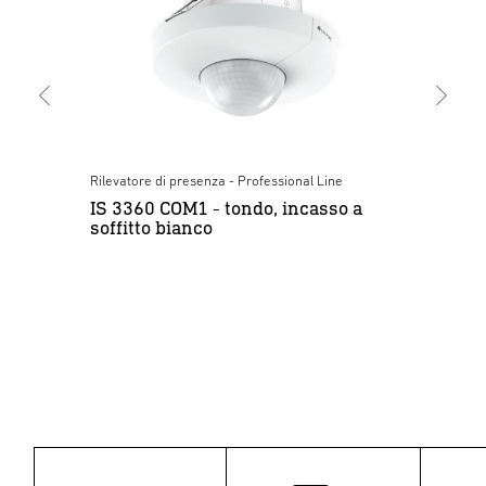
Rilevatore di presenza - Professional Line
Sen
IS 3360 COM1 - tondo, incasso a
IS
soffitto bianco