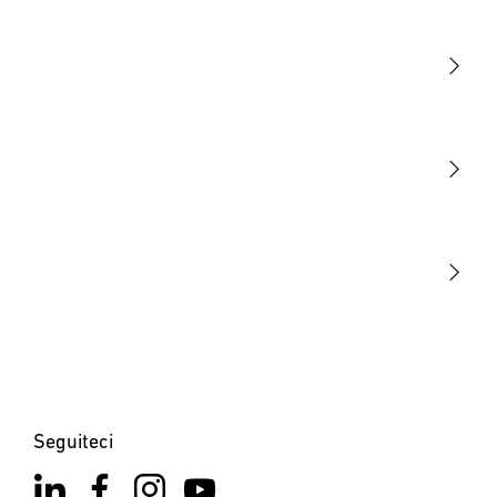
Luce
Sensori
STEINEL Tools
La nostra missione
STEINEL Solutions
Contatto
Seguiteci