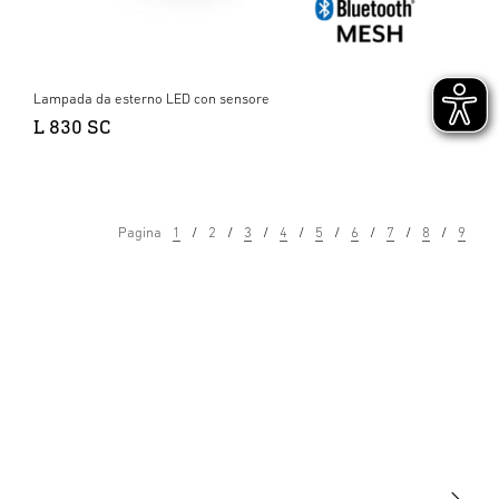
Lampada da esterno LED con sensore
L 830 SC
Pagina
1
2
3
4
5
6
7
8
9