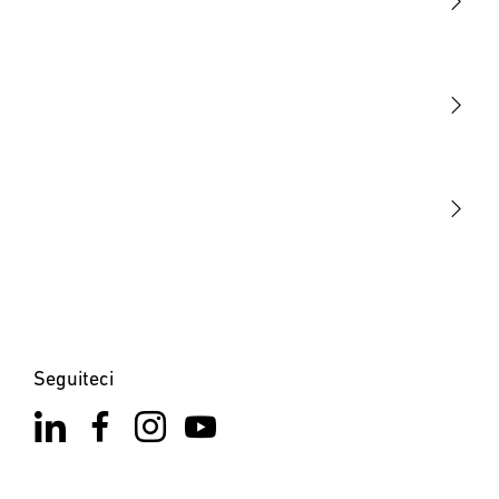
Luce
Sensori
STEINEL Tools
La nostra missione
STEINEL Solutions
Contatto
Seguiteci