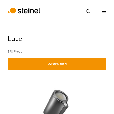
Ricerca
Inserire il termine di ricerca
Luce
Ricerca
178 Prodotti
Mostra filtri