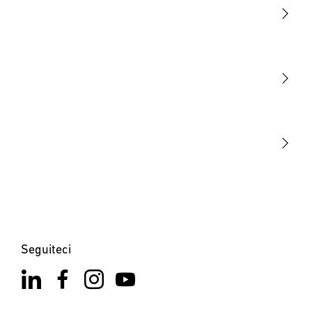
Luce
Sensori
STEINEL Tools
La nostra missione
STEINEL Solutions
Contatto
Seguiteci