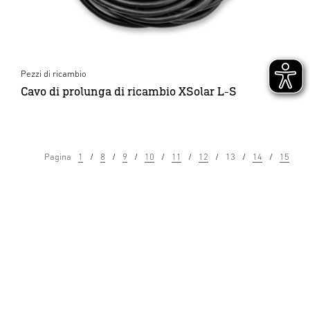
Pezzi di ricambio
Cavo di prolunga di ricambio XSolar L-S
Pagina
1
8
9
10
11
12
13
14
15