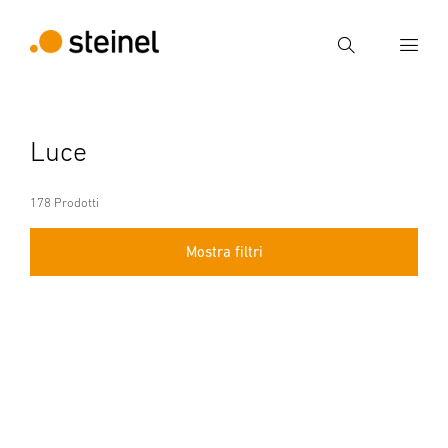
Ricerca
Inserire il termine di ricerca
Luce
Ricerca
178 Prodotti
Mostra filtri