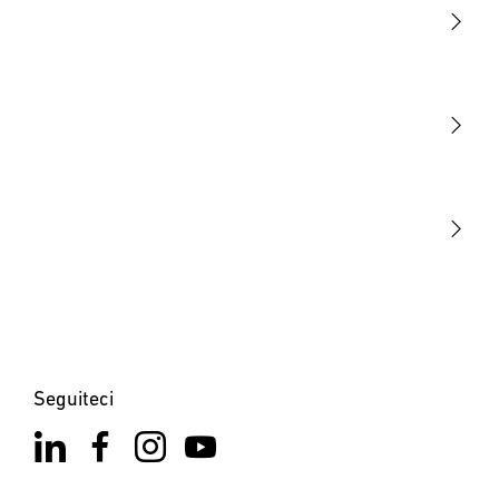
Luce
Sensori
STEINEL Tools
La nostra missione
STEINEL Solutions
Contatto
Seguiteci