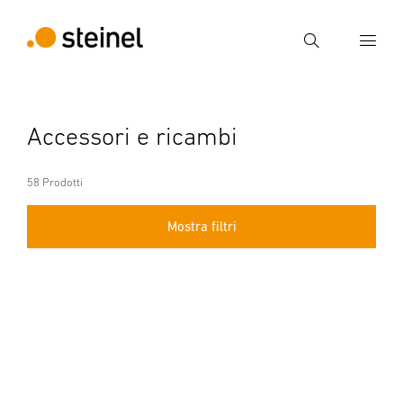
Ricerca
Inserire il termine di ricerca
Accessori e ricambi
Ricerca
58 Prodotti
Mostra filtri