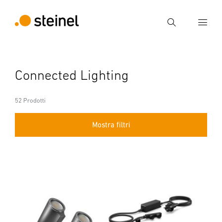
Ricerca
Inserire il termine di ricerca
Connected Lighting
Ricerca
52 Prodotti
Mostra filtri