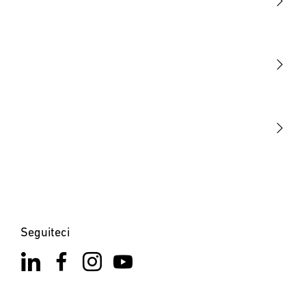
Luce
Sensori
STEINEL Tools
La nostra missione
STEINEL Solutions
Contatto
Seguiteci