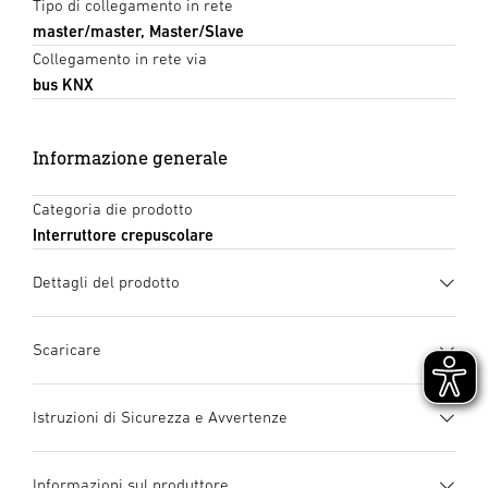
Tipo di collegamento in rete
master/master, Master/Slave
Collegamento in rete via
bus KNX
Informazione generale
Categoria die prodotto
Interruttore crepuscolare
Dettagli del prodotto
Scaricare
Scheda tecnica
(PDF, 769 KB)
Istruzioni di Sicurezza e Avvertenze
Inizia il download
1. Informazioni importanti
Informazioni sul produttore