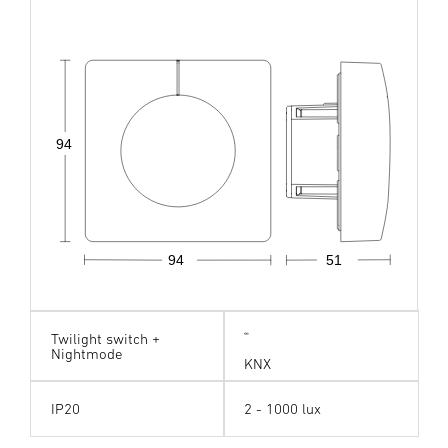
94
51
94
Twilight switch +
Nightmode
KNX
IP20
2 - 1000 lux