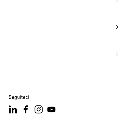
Luce
Sensori
STEINEL Tools
La nostra missione
STEINEL Solutions
Contatto
Seguiteci