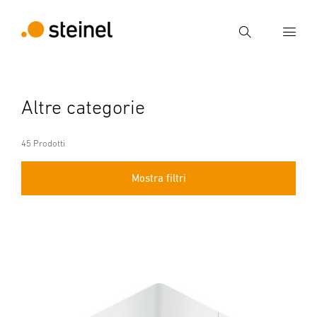
Ricerca
Inserire il termine di ricerca
Altre categorie
Ricerca
45 Prodotti
Mostra filtri