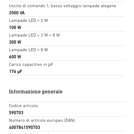
Uscita di comando 1, basso voltaggio lampade alogene
2000 VA
Lampade LED < 2 W
100 W
Lampade LED > 2 W < 8 W
300 W
Lampade LED > 8 W
600 W
Carico capacitivo in μF
176 µF
Informazione generale
Codice articolo
590703
Numero di articolo europeo (EAN)
4007841590703