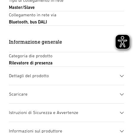
Tipo di collegamento in rete
Master/Slave
Collegamento in rete via
Bluetooth, bus DALI
Informazione generale
Categoria die prodotto
Rilevatore di presenza
Dettagli del prodotto
Scaricare
Scheda tecnica
(PDF, 1255 KB)
Istruzioni di Sicurezza e Avvertenze
Inizia il download
1. Informazioni importanti
Informazioni sul produttore
sul prodotto