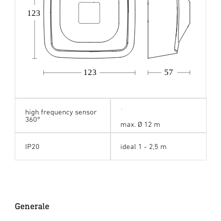
123
123
57
high frequency sensor
360°
max. Ø 12 m
IP20
ideal 1 - 2,5 m
Generale