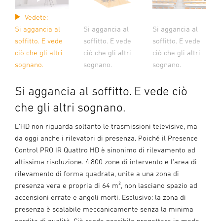
Vedete:
Si aggancia al
Si aggancia al
Si aggancia al
soffitto. E vede
soffitto. E vede
soffitto. E vede
ciò che gli altri
ciò che gli altri
ciò che gli altri
sognano.
sognano.
sognano.
Si aggancia al soffitto. E vede ciò
che gli altri sognano.
L'HD non riguarda soltanto le trasmissioni televisive, ma
da oggi anche i rilevatori di presenza. Poiché il Presence
Control PRO IR Quattro HD è sinonimo di rilevamento ad
altissima risoluzione. 4.800 zone di intervento e l'area di
rilevamento di forma quadrata, unite a una zona di
presenza vera e propria di 64 m², non lasciano spazio ad
accensioni errate e angoli morti. Esclusivo: la zona di
presenza è scalabile meccanicamente senza la minima
perdita di qualità. Ciò rende possibile progettare in modo