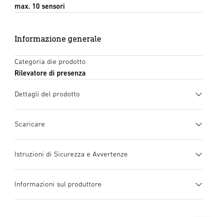
max. 10 sensori
Informazione generale
Categoria die prodotto
Rilevatore di presenza
Dettagli del prodotto
Scaricare
Scheda tecnica
(PDF, 1079 KB)
Istruzioni di Sicurezza e Avvertenze
Inizia il download
1. Informazioni importanti
Informazioni sul produttore
sul prodotto
manuale di istruzioni
(PDF, 11 MB)
Si prega di leggerle attentamente e di
Inizia il download
4 pirometri con DSP
Produttore
Telecomandi opzionali
conservarlo!
(Digital Signal Processing)
STEINEL GmbH