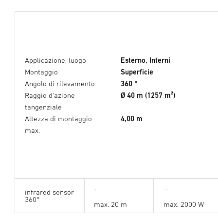
Applicazione, luogo
Esterno, Interni
Montaggio
Superficie
Angolo di rilevamento
360 °
Raggio d'azione
Ø 40 m (1257 m²)
tangenziale
Altezza di montaggio
4,00 m
max.
infrared sensor
360°
max. 20 m
max. 2000 W