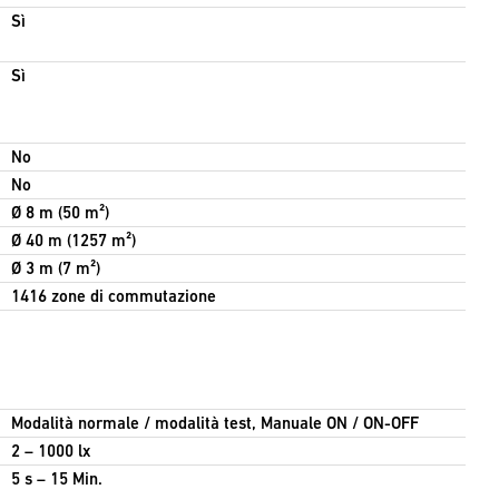
Sì
Sì
No
No
Ø 8 m (50 m²)
Ø 40 m (1257 m²)
Ø 3 m (7 m²)
1416 zone di commutazione
Modalità normale / modalità test, Manuale ON / ON-OFF
2 – 1000 lx
5 s – 15 Min.