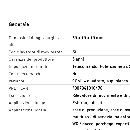
Generale
Dimensioni (lung. x largh. x
65 x 95 x 95 mm
alt.)
Con rilevatore di movimento
Sì
Garanzia del produttore
5 anni
Impostazioni tramite
Telecomando, Potenziometri,
Con telecomando
No
Variante
COM1 - quadrato, sup. bianco
VPE1, EAN
4007841010478
Esecuzione
Rilevatore di movimento e di 
Applicazione, luogo
Esterno, Interni
Applicazione, locale
aree di produzione, aree di sog
multiuso / di servizio, palestra
WC / docce, parcheggi coperti 