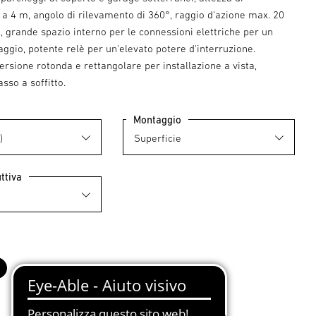
a 4 m, angolo di rilevamento di 360°, raggio d'azione max. 20
, grande spazio interno per le connessioni elettriche per un
gio, potente relè per un'elevato potere d'interruzione.
versione rotonda e rettangolare per installazione a vista,
asso a soffitto.
Montaggio
ttiva
o
nero