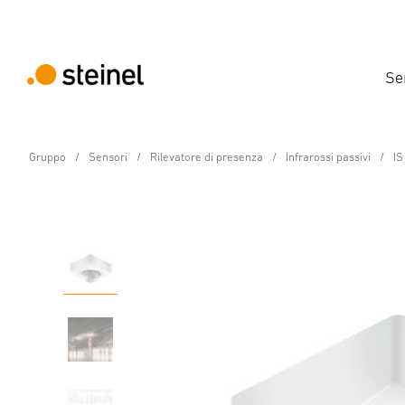
Se
Gruppo
Sensori
Rilevatore di presenza
Infrarossi passivi
IS
Rilevatore di presenza - Professional Line
IS 3360 COM1 - quadrat
Caratteristiche
Dati tecnici
Dettagli del prodotto