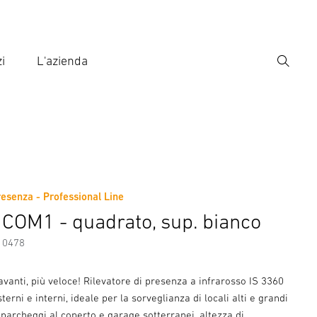
i
L'azienda
Ricerca
rire il termine di ricerca
ca
resenza - Professional Line
ni sul produttore
Accessori
 COM1 - quadrato, sup. bianco
10478
ù avanti, più veloce! Rilevatore di presenza a infrarosso IS 3360
erni e interni, ideale per la sorveglianza di locali alti e grandi
parcheggi al coperto e garage sotterranei, altezza di