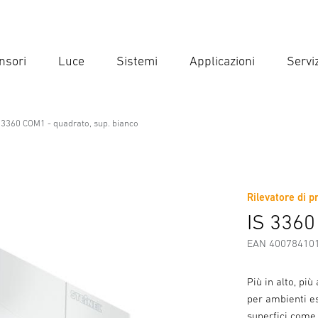
nsori
Luce
Sistemi
Applicazioni
Serviz
Inse
Ricer
 3360 COM1 - quadrato, sup. bianco
o, sup. bianco
Rilevatore di p
Scaricare
Istruzioni di Sicurezza e Avvertenze
Informazio
IS 3360
EAN 40078410
Più in alto, pi
per ambienti est
superfici come 