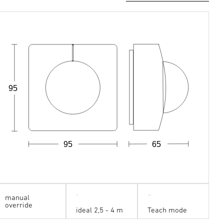
95
95
65
manual
override
ideal 2,5 - 4 m
Teach mode