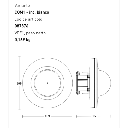
Variante
COM1 - inc. bianco
Codice articolo
087876
VPE1, peso netto
0,169 kg
109
109
75