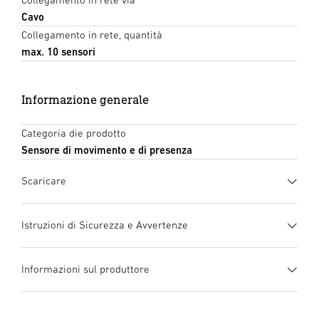
Cavo
Collegamento in rete, quantità
max. 10 sensori
Informazione generale
Categoria die prodotto
Sensore di movimento e di presenza
Scaricare
Scheda tecnica
(PDF, 1244 KB)
Istruzioni di Sicurezza e Avvertenze
Inizia il download
1. Informazioni importanti
Informazioni sul produttore
sul prodotto
manuale di istruzioni
(PDF, 50 MB)
Si prega di leggerle attentamente e di
Inizia il download
Produttore
conservarlo!
STEINEL GmbH