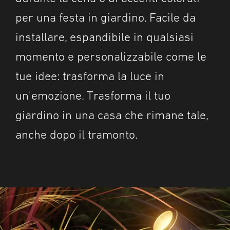
per una festa in giardino. Facile da
installare, espandibile in qualsiasi
momento e personalizzabile come le
tue idee: trasforma la luce in
un'emozione. Trasforma il tuo
giardino in una casa che rimane tale,
anche dopo il tramonto.
Per accenti di grande effetto in aiuole e
Per calde isole di luce in giardino e in
Per percorsi di carattere ed effetti
piantagioni
terrazza
suggestivi sul pavimento