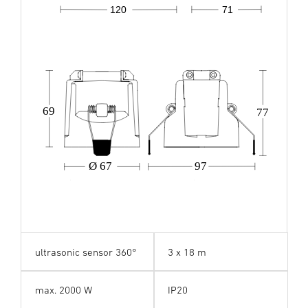
71
120
69
77
Ø 67
97
ultrasonic sensor 360°
3 x 18 m
max. 2000 W
IP20