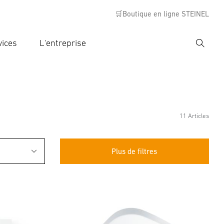
🛒Boutique en ligne STEINEL
vices
L'entreprise
Recher
rer critère de recherche
rche
11 Articles
Plus de filtres