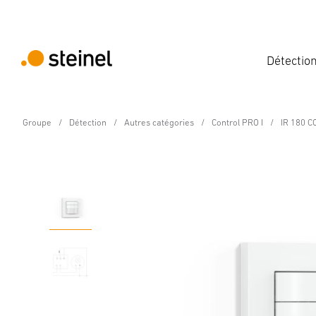
Détectio
Groupe
Détection
Autres catégories
Control PRO I
IR 180 C
Détecteur de présence - Professional Line
IR 180 COM1 - blanc
Caractéristiques
Caractéristiques techniques
Détails