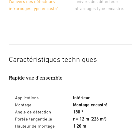
l'univers des détecteurs
l'univers des détecteurs
infrarouges type encastré.
infrarouges type encastré.
Caractéristiques techniques
Rapide vue d'ensemble
Applications
Intérieur
Montage
Montage encastré
Angle de détection
180 °
Portée tangentielle
r = 12 m (226 m²)
Hauteur de montage
1,20 m