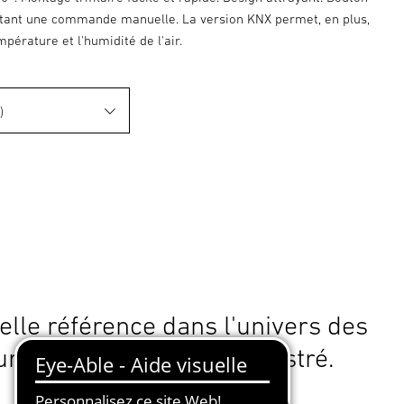
tant une commande manuelle. La version KNX permet, en plus,
mpérature et l'humidité de l'air.
elle référence dans l'univers des
urs infrarouges type encastré.