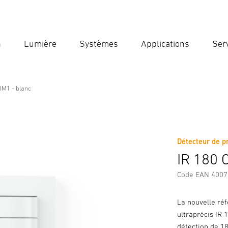
n
Lumière
Systèmes
Applications
Ser
Ent
Reche
OM1 - blanc
Détecteur de p
Téléchargements
Consignes de Sécurité et Avertissement
IR 180 
Code EAN 400
La nouvelle ré
ultraprécis IR 
détection de 18