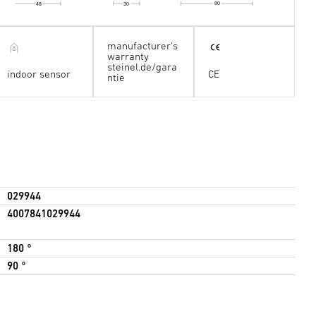
80
48
30
manufacturer's
warranty
steinel.de/gara
indoor sensor
CE
ntie
029944
4007841029944
180 °
90 °