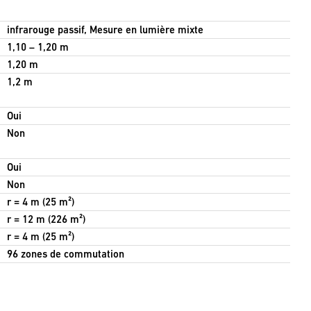
infrarouge passif, Mesure en lumière mixte
1,10 – 1,20 m
1,20 m
1,2 m
Oui
Non
Oui
Non
r = 4 m (25 m²)
r = 12 m (226 m²)
r = 4 m (25 m²)
96 zones de commutation