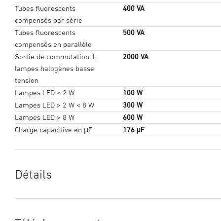
Tubes fluorescents
400 VA
compensés par série
Tubes fluorescents
500 VA
compensés en parallèle
Sortie de commutation 1,
2000 VA
lampes halogènes basse
tension
Lampes LED < 2 W
100 W
Lampes LED > 2 W < 8 W
300 W
Lampes LED > 8 W
600 W
Charge capacitive en μF
176 µF
Détails