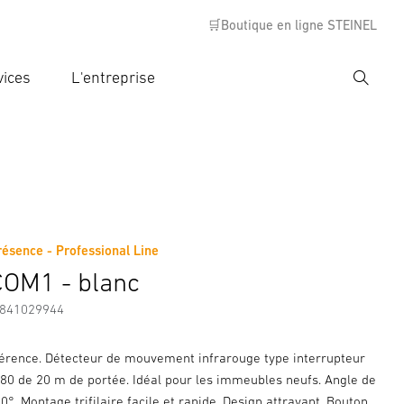
🛒Boutique en ligne STEINEL
vices
L'entreprise
Recher
rer critère de recherche
rche
résence - Professional Line
s
Informations sur le fabricant
Accessoires
COM1 - blanc
7841029944
férence. Détecteur de mouvement infrarouge type interrupteur
180 de 20 m de portée. Idéal pour les immeubles neufs. Angle de
0°. Montage trifilaire facile et rapide. Design attrayant. Bouton