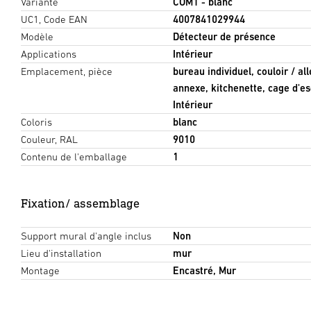
Variante
COM1 - blanc
UC1, Code EAN
4007841029944
Modèle
Détecteur de présence
Applications
Intérieur
Emplacement, pièce
bureau individuel, couloir / al
annexe, kitchenette, cage d'esc
Intérieur
Coloris
blanc
Couleur, RAL
9010
Contenu de l'emballage
1
Fixation/ assemblage
Support mural d'angle inclus
Non
Lieu d'installation
mur
Montage
Encastré, Mur