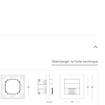
Télécharger la fiche technique
48
50
80
50
10
10