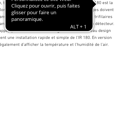
 technologie intelligente et montage rapide. L'IR 180 est la
 lorsque des interrupteurs type encastré infrarouges doivent
dans des immeubles neufs ou existants à câblages trifilaires
ants. 180 renvoie à l'angle de détection étendu du détecteur.
appe, que ce soit à droite ou à gauche. Son nouveau design
t une installation rapide et simple de l'IR 180. En version
également d'afficher la température et l'humidité de l'air.