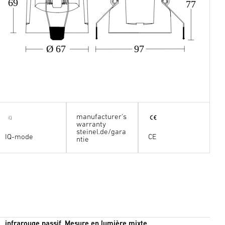
69
77
Ø 67
97
manufacturer's
warranty
steinel.de/gara
IQ-mode
CE
ntie
infrarouge passif, Mesure en lumière mixte