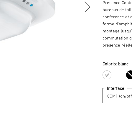
Presence Contro
bureaux de tail
conférence et d
forme d'amphith
montage jusqu'
commutation ga
présence réell
Coloris:
blanc
blanc
Interface