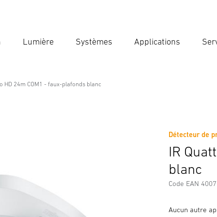
n
Lumière
Systèmes
Applications
Ser
Ent
Reche
ro HD 24m COM1 - faux-plafonds blanc
1 - faux-plafonds blanc
Détecteur de p
Téléchargements
Consignes de Sécurité et Avertissement
IR Quat
blanc
Code EAN 400
Aucun autre app