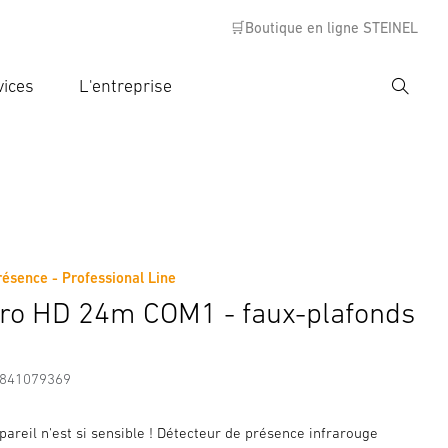
🛒Boutique en ligne STEINEL
vices
L'entreprise
Recher
rer critère de recherche
rche
résence - Professional Line
s
Informations sur le fabricant
Accessoires
tro HD 24m COM1 - faux-plafonds
7841079369
areil n'est si sensible ! Détecteur de présence infrarouge