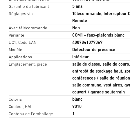
Garantie du fabricant
5 ans
Réglages via
Télécommande, Interrupteur D
Remote
Avec télécommande
Non
Variante
COM1 - faux-plafonds blanc
UC1, Code EAN
4007841079369
Modèle
Détecteur de présence
Applications
Intérieur
Emplacement, pièce
salle de classe, salle de cour
entrepôt de stockage haut, zon
conférences / salle de réunion
salle commune, vestiaires, gy
couvert / garage souterrain
Coloris
blanc
Couleur, RAL
9010
Contenu de l'emballage
1