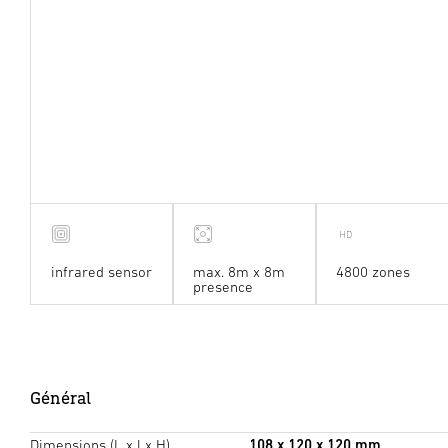
infrared sensor
max. 8m x 8m
4800 zones
presence
Général
Dimensions (L x l x H)
108 x 120 x 120 mm