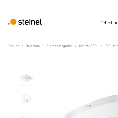
Détectio
Groupe
Détection
Autres catégories
Control PRO I
IR Quatt
Détecteur de présence - Professional Line
IR Quattro HD 24m COM
Caractéristiques
Caractéristiques techniques
Détails