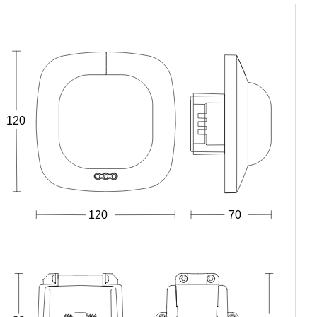
120
120
70