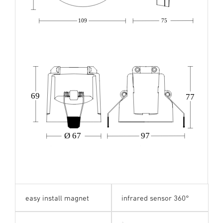
109
75
69
77
Ø 67
97
easy install magnet
infrared sensor 360°