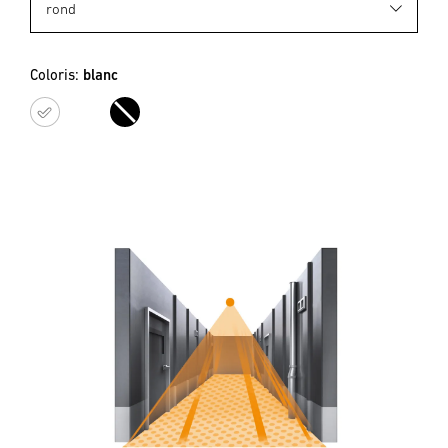
Coloris:
blanc
blanc
noir