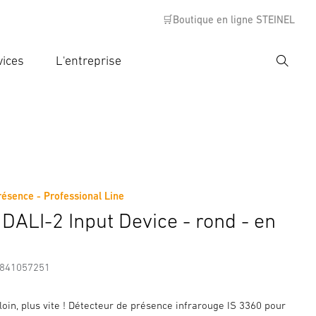
🛒Boutique en ligne STEINEL
vices
L'entreprise
Recher
rer critère de recherche
rche
résence - Professional Line
s
Informations sur le fabricant
Accessoires
 DALI-2 Input Device - rond - en
7841057251
 loin, plus vite ! Détecteur de présence infrarouge IS 3360 pour