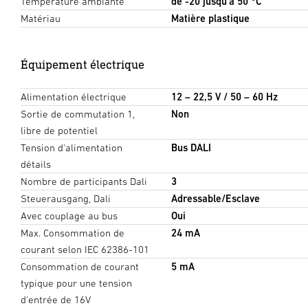
Température ambiante
de -20 jusqu'à 50 °C
Matériau
Matière plastique
Équipement électrique
Alimentation électrique
12 – 22,5 V / 50 – 60 Hz
Sortie de commutation 1,
Non
libre de potentiel
Tension d'alimentation
Bus DALI
détails
Nombre de participants Dali
3
Steuerausgang, Dali
Adressable/Esclave
Avec couplage au bus
Oui
Max. Consommation de
24 mA
courant selon IEC 62386-101
Consommation de courant
5 mA
typique pour une tension
d'entrée de 16V