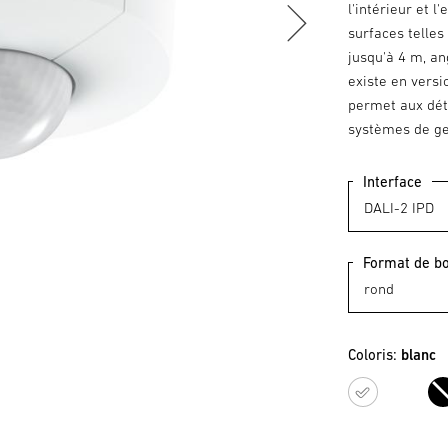
l'intérieur et 
surfaces telles
jusqu'à 4 m, an
existe en versi
permet aux dét
systèmes de ges
Interface
Format de bo
Coloris:
blanc
blanc