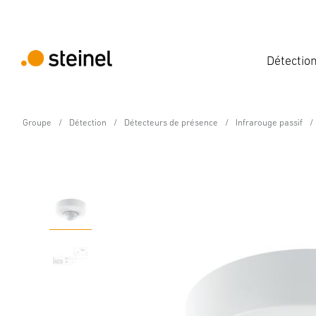
Détectio
Groupe
Détection
Détecteurs de présence
Infrarouge passif
Détecteur de présence - Professional Line
IS 3360 DALI-2 Input De
Caractéristiques
Caractéristiques techniques
Détails