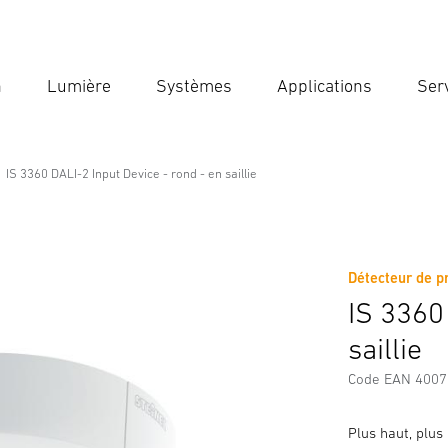
n
Lumière
Systèmes
Applications
Ser
Ent
Reche
IS 3360 DALI-2 Input Device - rond - en saillie
vice - rond - en saillie
Détecteur de p
Téléchargements
Consignes de Sécurité et Avertissement
IS 3360
saillie
Code EAN 400
Plus haut, plus