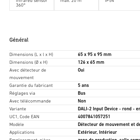
infrared sensor
max. 20 m
IP54
360°
Général
Dimensions (L x l x H)
65 x 95 x 95 mm
Dimensions (Ø x H)
126 x 65 mm
Avec détecteur de
Oui
mouvement
Garantie du fabricant
5 ans
Réglages via
Bus
Avec télécommande
Non
Variante
DALI-2 Input Device - rond - en
UC1, Code EAN
4007841057251
Modèle
Détecteur de mouvement et d
Applications
Extérieur, Intérieur
Emplacement, pièce
zone de production, salle com