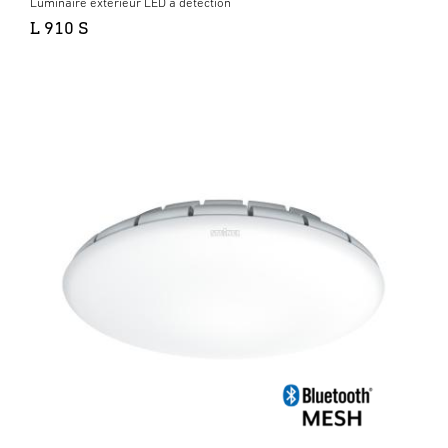
Luminaire extérieur LED à détection
L 910 S