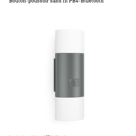
Bouton-poussoir sans fil PB4-Bluetooth