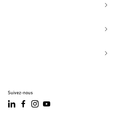
Lumière
Détection
STEINEL Tools
Notre mission
STEINEL Solutions
Contact
Suivez-nous