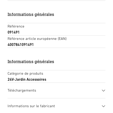
Informations générales
Référence
091491
Référence article européenne (EAN)
4007841091491
Informations générales
Catègorie de produits
24V-Jardin Accessoires
Téléchargements
Fiche technique
(PDF, 753 KB)
Informations sur le fabricant
Lancer le téléchargement