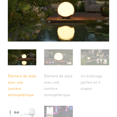
Élément de style
Élément de style
Un éclairage
avec une
avec une
parfait en 4
lumière
lumière
étapes
atmosphérique.
atmosphérique.