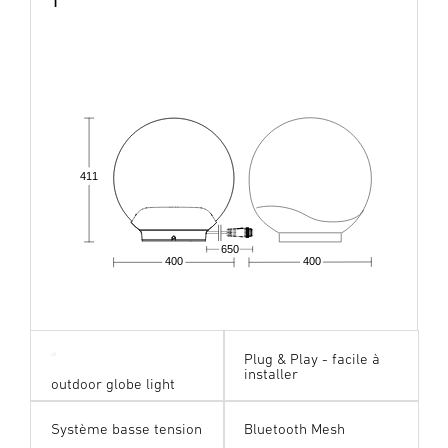
1
411
650
400
400
Plug & Play - facile à
installer
outdoor globe light
Système basse tension
Bluetooth Mesh